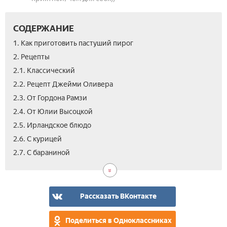
СОДЕРЖАНИЕ
1. Как приготовить пастуший пирог
2. Рецепты
2.1. Классический
2.2. Рецепт Джейми Оливера
2.3. От Гордона Рамзи
2.4. От Юлии Высоцкой
2.5. Ирландское блюдо
2.6. С курицей
2.8.
2.9.
2.10
3.
4.
2.7. С бараниной
С
С
С
Пай
Вид
гри
тес
ры
из
кар
пю
Рассказать ВКонтакте
с
фа
Поделиться в Одноклассниках
-