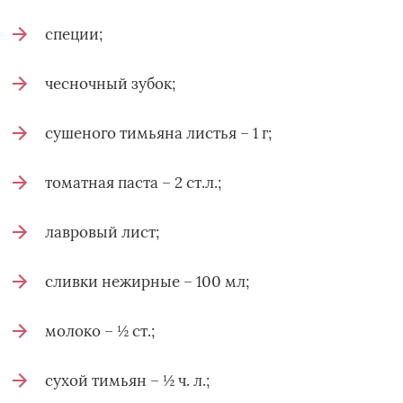
специи;
чесночный зубок;
сушеного тимьяна листья – 1 г;
томатная паста – 2 ст.л.;
лавровый лист;
сливки нежирные – 100 мл;
молоко – ½ ст.;
сухой тимьян – ½ ч. л.;