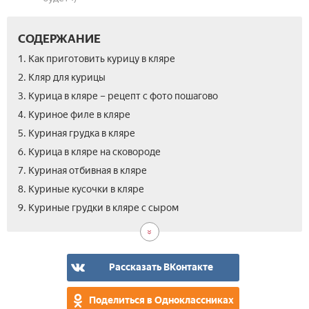
СОДЕРЖАНИЕ
1. Как приготовить курицу в кляре
2. Кляр для курицы
3. Курица в кляре – рецепт с фото пошагово
4. Куриное филе в кляре
5. Куриная грудка в кляре
6. Курица в кляре на сковороде
7. Куриная отбивная в кляре
8. Куриные кусочки в кляре
10.
11.
9. Куриные грудки в кляре с сыром
Как
Вид
сде
Кур
кля
в
для
кля
Рассказать ВКонтакте
кур
гру
Поделиться в Одноклассниках
–