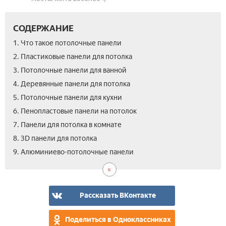
СОДЕРЖАНИЕ
1. Что такое потолочные панели
2. Пластиковые панели для потолка
3. Потолочные панели для ванной
4. Деревянные панели для потолка
5. Потолочные панели для кухни
6. Пенопластовые панели на потолок
7. Панели для потолка в комнате
8. 3D панели для потолка
10.
11.
12.
9. Алюминиево-потолочные панели
Как
Вид
Отз
выб
как
пот
сде
пан
пот
Рассказать ВКонтакте
из
пла
Поделиться в Одноклассниках
пан