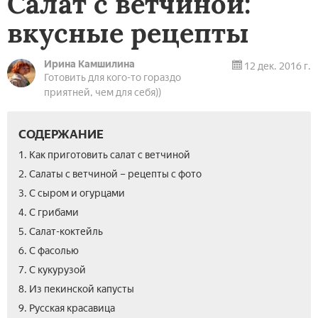
Салат с ветчиной:
вкусные рецепты
Ирина Камшилина
12 дек. 2016 г.
Готовить для кого-то гораздо
приятней, чем для себя))
СОДЕРЖАНИЕ
1. Как приготовить салат с ветчиной
2. Салаты с ветчиной – рецепты с фото
3. С сыром и огурцами
4. С грибами
5. Салат-коктейль
6. С фасолью
7. С кукурузой
8. Из пекинской капусты
10.
11.
12.
13.
14.
9. Русская красавица