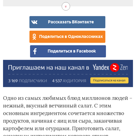
С
С
С
Вку
Вид
сух
кал
бол
сал
пер
с
вет
Рассказать ВКонтакте
–
сек
Поделиться в Одноклассниках
при
Поделиться в Facebook
Одно из самых любимых блюд миллионов людей –
нежный, вкусный ветчинный салат. С этим
основным ингредиентом сочетается множество
продуктов, начиная с яиц или сыра, заканчивая
картофелем или огурцами. Приготовить салат,
основным ингредиентом которого станет