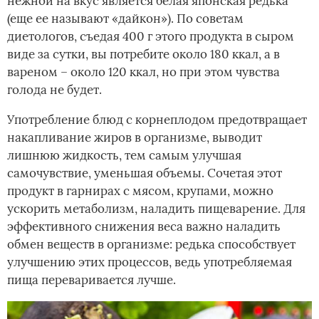
нежной на вкус является белая японская редька
(еще ее называют «дайкон»). По советам
диетологов, съедая 400 г этого продукта в сыром
виде за сутки, вы потребите около 180 ккал, а в
вареном – около 120 ккал, но при этом чувства
голода не будет.
Употребление блюд с корнеплодом предотвращает
накапливание жиров в организме, выводит
лишнюю жидкость, тем самым улучшая
самочувствие, уменьшая объемы. Сочетая этот
продукт в гарнирах с мясом, крупами, можно
ускорить метаболизм, наладить пищеварение. Для
эффективного снижения веса важно наладить
обмен веществ в организме: редька способствует
улучшению этих процессов, ведь употребляемая
пища переваривается лучше.