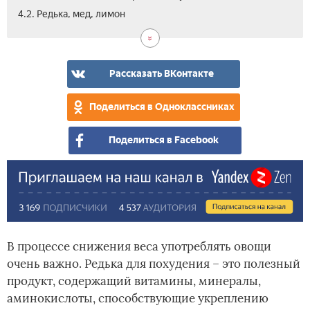
4.3.
5.
6.
7.
4.2. Редька, мед, лимон
Дие
Про
Вид
Отз
сал
сво
из
ред
ред
Рассказать ВКонтакте
для
пох
Поделиться в Одноклассниках
Поделиться в Facebook
В процессе снижения веса употреблять овощи
очень важно. Редька для похудения – это полезный
продукт, содержащий витамины, минералы,
аминокислоты, способствующие укреплению