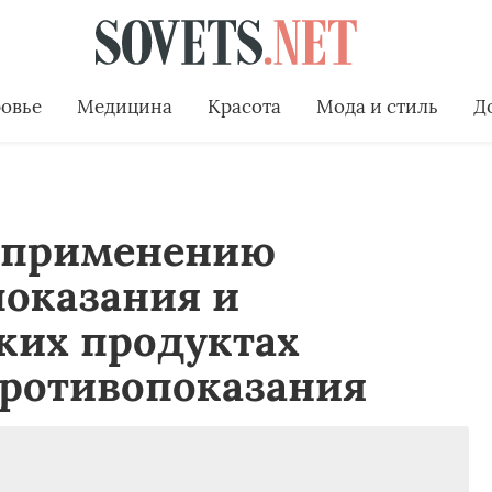
овье
Медицина
Красота
Мода и стиль
Д
 применению
показания и
аких продуктах
противопоказания