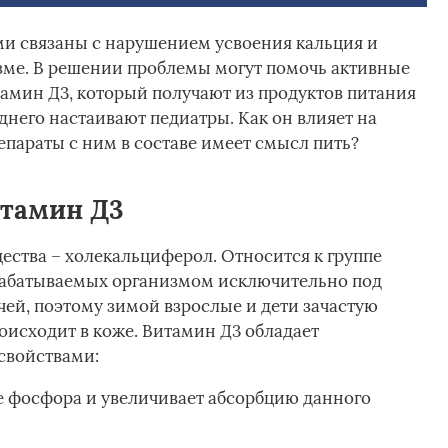
ми связаны с нарушением усвоения кальция и
зме. В решении проблемы могут помочь активные
амин Д3, который получают из продуктов питания
днего настаивают педиатры. Как он влияет на
епараты с ним в составе имеет смысл пить?
итамин Д3
ства – холекальциферол. Относится к группе
абатываемых организмом исключительно под
ей, поэтому зимой взрослые и дети зачастую
оисходит в коже. Витамин Д3 обладает
свойствами:
е фосфора и увеличивает абсорбцию данного