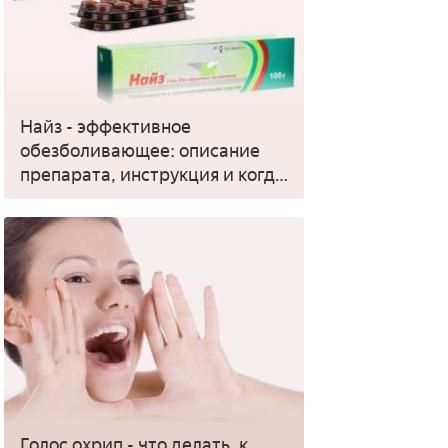
Найз - эффективное
обезболивающее: описание
препарата, инструкция и когда
применять
Голос охрип - что делать, к