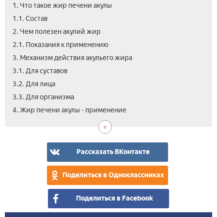
1. Что такое жир печени акулы
1.1. Состав
2. Чем полезен акулий жир
2.1. Показания к применению
3. Механизм действия акульего жира
3.1. Для суставов
3.2. Для лица
3.3. Для организма
4.1.
4.2.
4.3.
5.
6.
7.
8.
4. Жир печени акулы - применение
Аку
Кр
Маз
Цен
Поб
Вид
Отз
жи
Аку
Аку
аку
эфф
жи
в
жи
жи
жи
и
аку
кап
с
для
про
-
Рассказать ВКонтакте
хон
сус
при
и
Поделиться в Одноклассниках
глю
Поделиться в Facebook