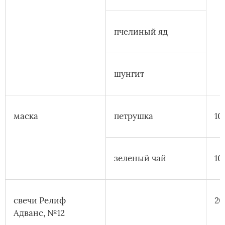
пчелиный яд
шунгит
маска
петрушка
10
зеленый чай
10
свечи Релиф
20
Адванс, №12