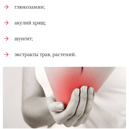
глюкозамин;
акулий хрящ;
шунгит;
экстракты трав, растений.