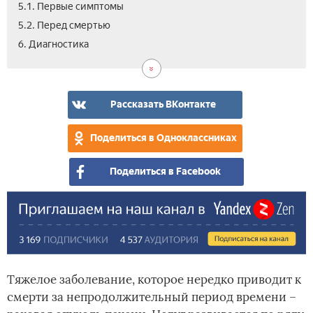
5.1. Первые симптомы
5.2. Перед смертью
7.
8.
9.
10.
6. Диагностика
Рак
Дие
Рак
Вид
печ
печ
–
–
леч
ско
Рассказать ВКонтакте
жив
Поделиться в Одноклассниках
Поделиться в Facebook
Тяжелое заболевание, которое нередко приводит к
смерти за непродолжительный период времени –