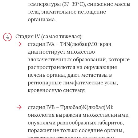
температуры (37-39°С), снижение массы
тела, значительное истощение
организма.
Стадия IV (самая тяжелая):
стадия IVA – T4N(любая)M0: врач
диагностирует множество
злокачественных образований, которые
распространяются на окружающие
печень органы, дают метастазы в
регионарные лимфатические узлы,
кровеносную систему;
стадия IVB – T(любая)N(любая)M1:
онкология выражена множественными
опухолями разнообразных габаритов,
поражает не только соседние органы,
дает также отдаленные метастазы.