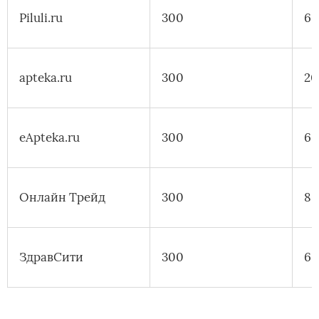
Piluli.ru
300
60
apteka.ru
300
20
eApteka.ru
300
60
Онлайн Трейд
300
80
ЗдравСити
300
60