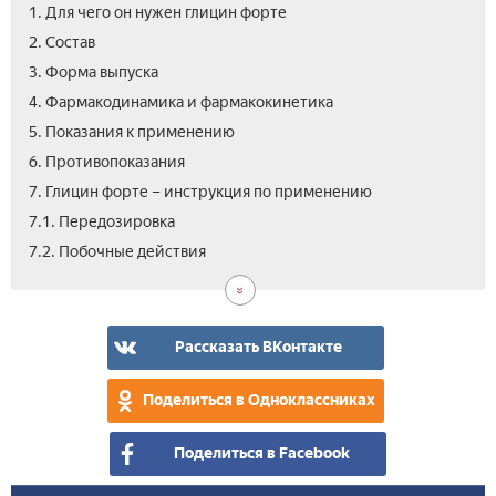
1. Для чего он нужен глицин форте
2. Состав
3. Форма выпуска
4. Фармакодинамика и фармакокинетика
5. Показания к применению
6. Противопоказания
7. Глицин форте – инструкция по применению
7.1. Передозировка
7.3.
8.
9.
10.
7.2. Побочные действия
Осо
Ана
Цен
Отз
ука
Гли
фор
Рассказать ВКонтакте
Поделиться в Одноклассниках
Поделиться в Facebook