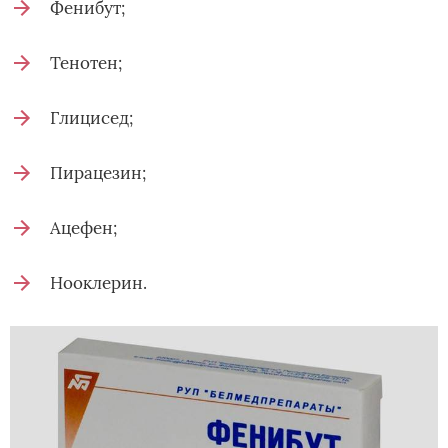
Фенибут;
Тенотен;
Глицисед;
Пирацезин;
Ацефен;
Нооклерин.