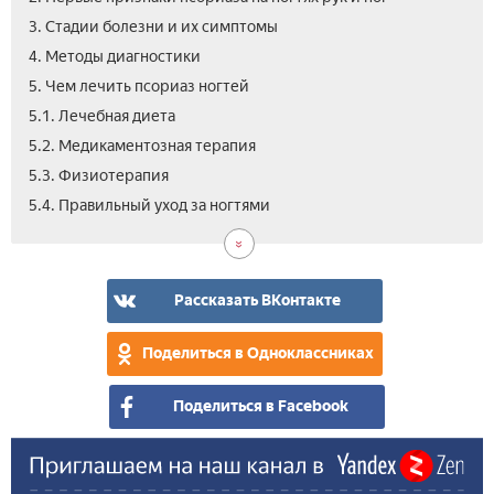
3. Стадии болезни и их симптомы
4. Методы диагностики
5. Чем лечить псориаз ногтей
5.1. Лечебная диета
5.2. Медикаментозная терапия
5.3. Физиотерапия
5.5.
6.
7.
8.
5.4. Правильный уход за ногтями
Нар
Про
Вид
Фот
сре
заб
как
как
леч
выг
псо
псо
Рассказать ВКонтакте
в
ног
дом
на
Поделиться в Одноклассниках
усл
рук
и
Поделиться в Facebook
ног