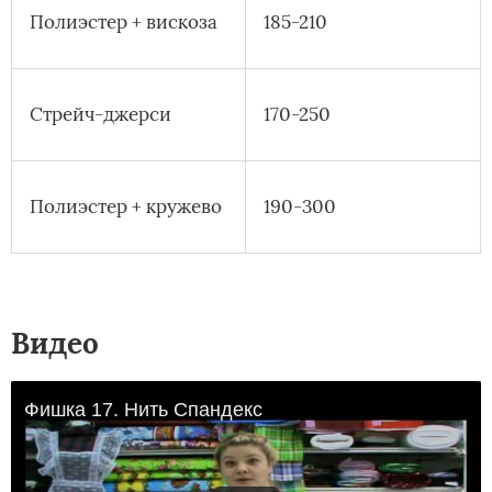
Полиэстер + вискоза
185-210
Стрейч-джерси
170-250
Полиэстер + кружево
190-300
Видео
Фишка 17. Нить Спандекс