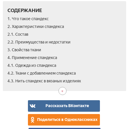
СОДЕРЖАНИЕ
1. Что такое спандекс
2. Характеристики спандекса
2.1. Состав
2.2. Преимущества и недостатки
3. Свойства ткани
4. Применение спандекса
4.1. Одежда из спандекса
4.2. Ткани с добавлением спандекса
5.
6.
7.
8.
9.
4.3. Нить спандекс в вязаных изделиях
Как
Осо
Цен
Вид
Отз
уха
пош
тка
спа
Рассказать ВКонтакте
Поделиться в Одноклассниках