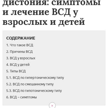
дистония: симптомы
и лечение ВСД у
взрослых и детей
СОДЕРЖАНИЕ
1. Что такое ВСД
2. Причины ВСД
3. ВСД у взрослых
4. ВСД у детей
5. Типы ВСД
5.1. ВСД по гипертоническому типу
5.2. ВСД по смешанному типу
5.3. ВСД по гипотоническому типу
7.
8.
8.1.
9.
6. ВСД – симптомы
Диа
ВС
Таб
Вид
ВС
–
от
ВС