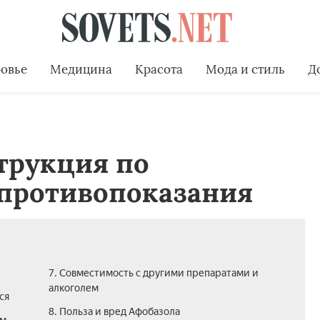
овье
Медицина
Красота
Мода и стиль
Д
трукция по
противопоказания
7. Совместимость с другими препаратами и
алкоголем
ся
8. Польза и вред Афобазола