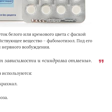
ток белого или кремового цвета с фаской
.
Действующее вещество – фабомотизол
Под его
 нервного возбуждения.
т зависимости и «синдрома отмены».
в используются:
крахмал.
оза.