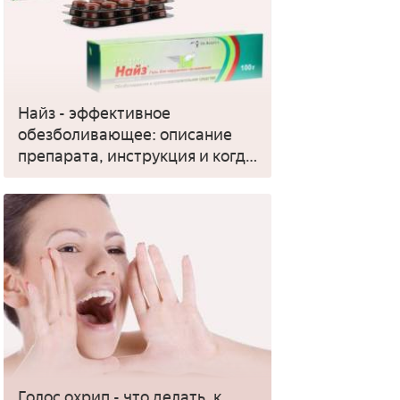
Найз - эффективное
обезболивающее: описание
препарата, инструкция и когда
применять
Голос охрип - что делать, к