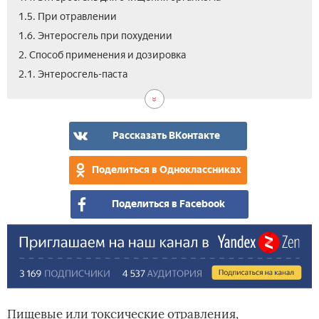
1.5. При отравлении
1.6. Энтеросгель при похудении
2. Способ применения и дозировка
2.2.
3.
4.
5.
6.
7.
8.
9.
10.
11.
12.
13.
2.1. Энтеросгель-паста
Энт
Осо
Пр
Энт
Вза
Поб
Про
Усл
Ана
Цен
Вид
Отз
гел
ука
бер
для
с
дей
про
Энт
дет
пре
и
и
пер
хра
Рассказать ВКонтакте
Поделиться в Одноклассниках
Поделиться в Facebook
Пищевые или токсические отравления,