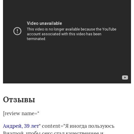
Отзывы
[review name="
Андрей, 39 лет
" content="Я иногда пользуюсь
Виагрой, чтобы секс стал качественнее и