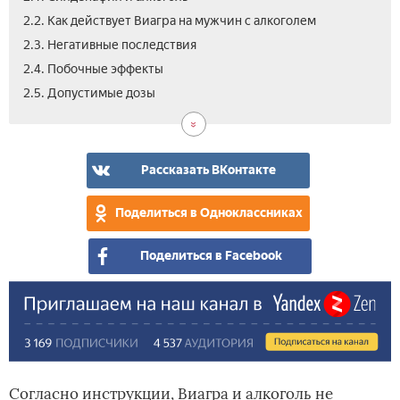
2.2. Как действует Виагра на мужчин с алкоголем
2.3. Негативные последствия
2.4. Побочные эффекты
3.
4.
5.
2.5. Допустимые дозы
Жен
Вид
Отз
Виа
и
алк
Рассказать ВКонтакте
Поделиться в Одноклассниках
Поделиться в Facebook
Согласно инструкции, Виагра и алкоголь не