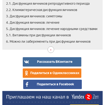
2.1. Дисфункция яичников репродуктивного периода
2.2. Климактерическая дисфункция яичников
3. Дисфункция яичников: симптомы
4. Дисфункция яичников: лечение
5. Дисфункция яичников: лечение народными средствами
5.1. Витамины при дисфункции яичников
7.
8.
6. Можно ли забеременеть при дисфункции яичников
Дис
Вид
яич
что
пос
так
дис
Рассказать ВКонтакте
яич
Поделиться в Одноклассниках
Поделиться в Facebook