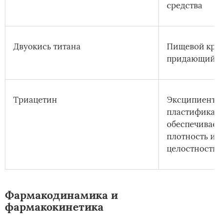
средства
Двуокись титана
Пищевой кра
придающий 
Триацетин
Эксципиент
пластификат
обеспечивае
плотность и
целостность
Фармакодинамика и
фармакокинетика