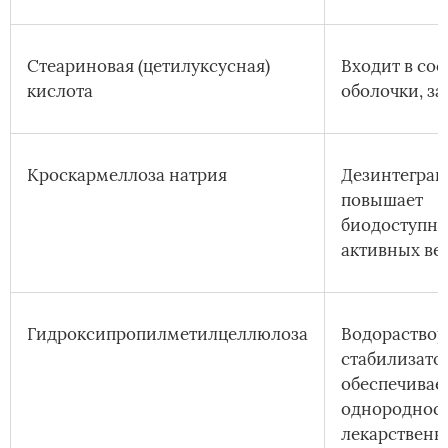
Стеариновая (цетилуксусная)
Входит в сос
кислота
оболочки, за
Кроскармеллоза натрия
Дезинтегран
повышает
биодоступно
активных ве
Гидроксипропилметилцеллюлоза
Водораство
стабилизато
обеспечивае
однороднос
лекарственн