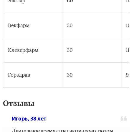
Эвалар
60
16
Векфарм
30
10
Клеверфарм
30
11
Горздрав
30
91
Отзывы
Игорь, 38 лет
Длительное время страдаю остеоартрозом