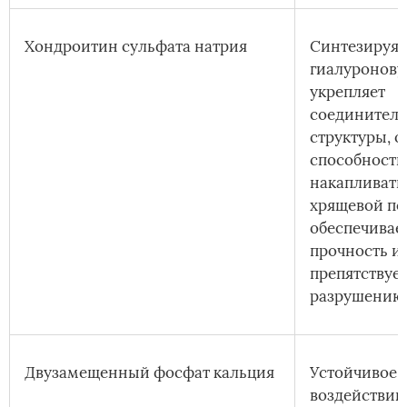
Хондроитин сульфата натрия
Синтезируя
гиалуронову
укрепляет
соединител
структуры, о
способност
накапливать 
хрящевой по
обеспечивает
прочность и
препятствуе
разрушению
Двузамещенный фосфат кальция
Устойчивое 
воздействи