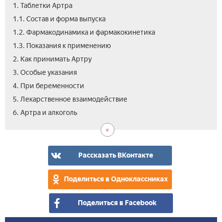
1. Таблетки Артра
1.1. Состав и форма выпуска
1.2. Фармакодинамика и фармакокинетика
1.3. Показания к применению
2. Как принимать Артру
3. Особые указания
4. При беременности
5. Лекарственное взаимодействие
7.
8.
9.
10.
11.
12.
6. Артра и алкоголь
Поб
Про
Усл
Ана
Цен
Отз
дей
про
Ар
Ар
и
и
пер
хра
Рассказать ВКонтакте
Поделиться в Одноклассниках
Поделиться в Facebook