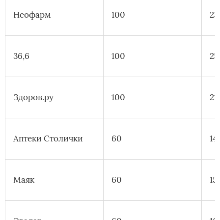
Неофарм
100
23
36,6
100
25
Здоров.ру
100
21
Аптеки Столички
60
14
Маяк
60
15