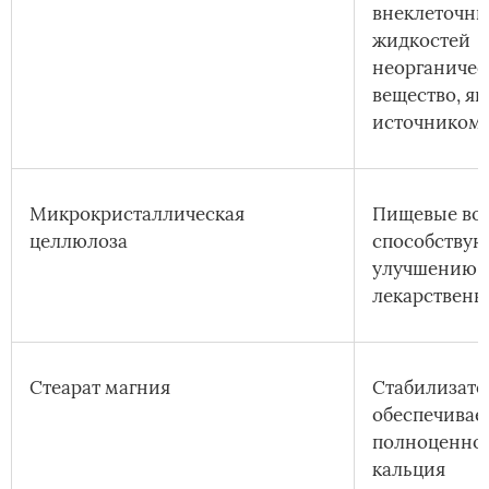
внеклеточн
жидкостей
неорганичес
вещество, яв
источником 
Микрокристаллическая
Пищевые вол
целлюлоза
способствую
улучшению 
лекарственн
Стеарат магния
Стабилизато
обеспечивае
полноценное
кальция