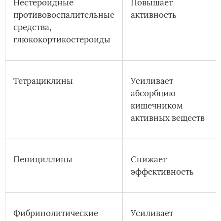
Нестероидные
Повышает
противовоспалительные
активность
средства,
глюкокортикостероиды
Тетрациклины
Усиливает
абсорбцию
кишечником
активных веществ
Пенициллины
Снижает
эффективность
Фибринолитические
Усиливает