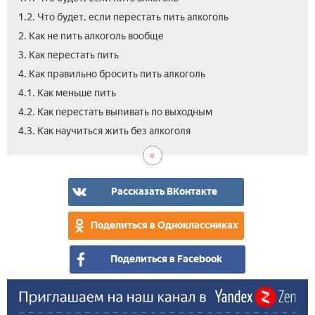
1.2. Что будет, если перестать пить алкоголь
2. Как не пить алкоголь вообще
3. Как перестать пить
4. Как правильно бросить пить алкоголь
4.1. Как меньше пить
4.2. Как перестать выпивать по выходным
5.
6.
7.
4.3. Как научиться жить без алкоголя
Как
Вре
Вид
спр
ли
с
не
алк
пит
Рассказать ВКонтакте
зав
воо
алк
Поделиться в Одноклассниках
Поделиться в Facebook