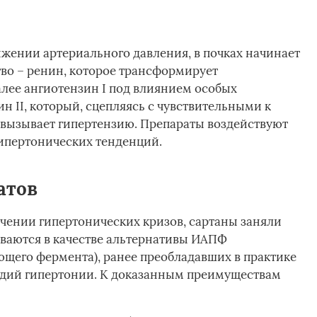
жении артериального давления, в почках начинает
во – ренин, которое трансформирует
алее ангиотензин I под влиянием особых
 II, который, сцепляясь с чувствительными к
вызывает гипертензию. Препараты воздействуют
гипертонических тенденций.
атов
ечении гипертонических кризов, сартаны заняли
ваются в качестве альтернативы ИАПФ
щего фермента), ранее преобладавших в практике
адий гипертонии. К доказанным преимуществам