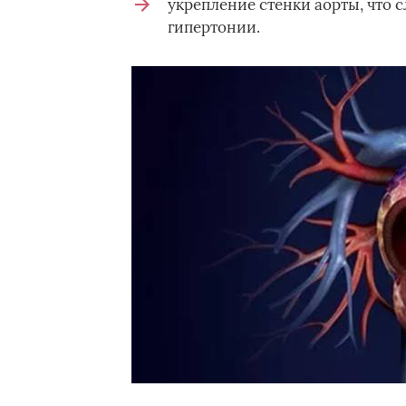
укрепление стенки аорты, что 
гипертонии.