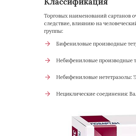
Классификация
Торговых наименований сартанов оч
следствие, влиянию на человечески
группы:
Бифениловые производные тетра
Небифениловые производные те
Небифениловые нететразолы: Э
Нециклические соединения: Ва