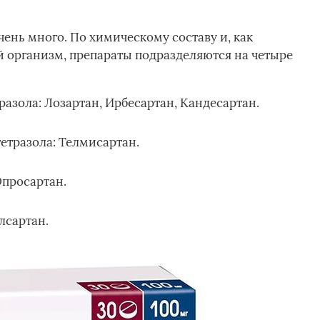
ень много. По химическому составу и, как
й организм, препараты подразделяются на четыре
зола: Лозартан, Ирбесартан, Кандесартан.
тразола: Телмисартан.
просартан.
лсартан.