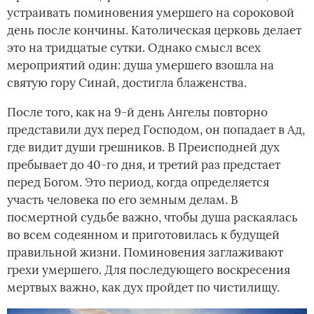
устраивать поминовения умершего на сороковой
день после кончины. Католическая церковь делает
это на тридцатые сутки. Однако смысл всех
мероприятий один: душа умершего взошла на
святую гору Синай, достигла блаженства.
После того, как на 9-й день Ангелы повторно
представили дух перед Господом, он попадает в Ад,
где видит души грешников. В Преисподней дух
пребывает до 40-го дня, и третий раз предстает
перед Богом. Это период, когда определяется
участь человека по его земным делам. В
посмертной судьбе важно, чтобы душа раскаялась
во всем содеянном и приготовилась к будущей
правильной жизни. Поминовения заглаживают
грехи умершего. Для последующего воскресения
мертвых важно, как дух пройдет по чистилищу.