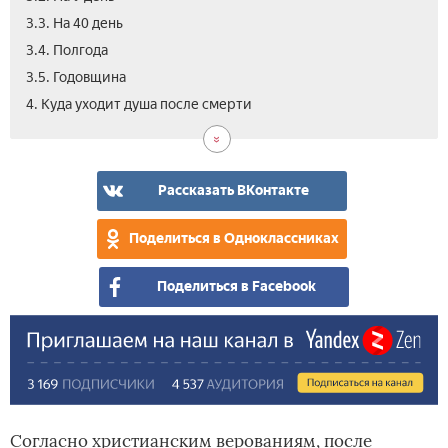
3.3. На 40 день
3.4. Полгода
3.5. Годовщина
4.1.
4.2.
4.3.
4.4.
5.
4. Куда уходит душа после смерти
Ду
Ду
Ду
Ду
Вид
ум
реб
сам
жив
лю
Рассказать ВКонтакте
Поделиться в Одноклассниках
Поделиться в Facebook
Согласно христианским верованиям, после