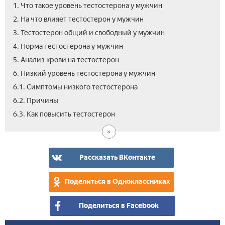
1. Что такое уровень тестостерона у мужчин
2. На что влияет тестостерон у мужчин
3. Тестостерон общий и свободный у мужчин
4. Норма тестостерона у мужчин
5. Анализ крови на тестостерон
6. Низкий уровень тестостерона у мужчин
6.1. Симптомы низкого тестостерона
6.2. Причины
6.4.
7.
7.1.
7.2.
7.3.
7.4.
8.
6.3. Как повысить тестостерон
Как
Выс
Си
Пр
Пос
Леч
Вид
пов
уро
тес
тес
у
Рассказать ВКонтакте
му
ест
Поделиться в Одноклассниках
спо
Поделиться в Facebook