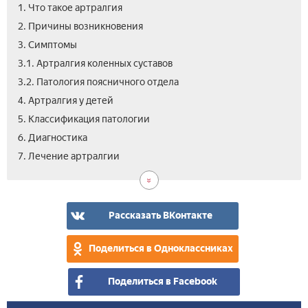
1. Что такое артралгия
2. Причины возникновения
3. Симптомы
3.1. Артралгия коленных суставов
3.2. Патология поясничного отдела
4. Артралгия у детей
5. Классификация патологии
6. Диагностика
7.1.
7.2.
7.3.
8.
9.
7. Лечение артралгии
Лек
Физ
Нар
Про
Вид
пре
упр
мет
рек
Рассказать ВКонтакте
Поделиться в Одноклассниках
Поделиться в Facebook