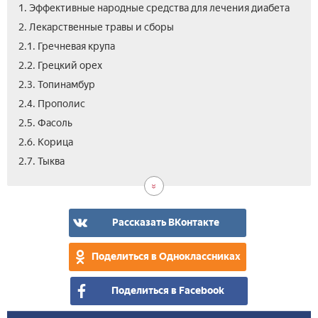
1. Эффективные народные средства для лечения диабета
2. Лекарственные травы и сборы
2.1. Гречневая крупа
2.2. Грецкий орех
2.3. Топинамбур
2.4. Прополис
2.5. Фасоль
2.6. Корица
3.
4.
5.
2.7. Тыква
Пре
Нар
Пре
нар
рец
нов
мет
для
пок
леч
сни
для
Рассказать ВКонтакте
сах
леч
в
диа
Поделиться в Одноклассниках
кро
Поделиться в Facebook