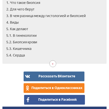
1. Что такое биопсия
2. Для чего берут
3. В чем разница между гистологией и биопсией
4. Виды
5. Как делают
5.1. В гинекологии
5.2. Биопсия крови
5.3. Кишечника
5.5.
5.6.
5.7.
5.8.
6.
7.
8.
9.
10.
11.
12.
13.
5.4. Сердца
Ко
Кос
Гла
ФГ
Ме
Ско
Рез
Ухо
Осл
Про
Цен
Вид
тка
с
исс
жда
пос
био
мат
рез
заб
Рассказать ВКонтакте
Поделиться в Одноклассниках
Поделиться в Facebook