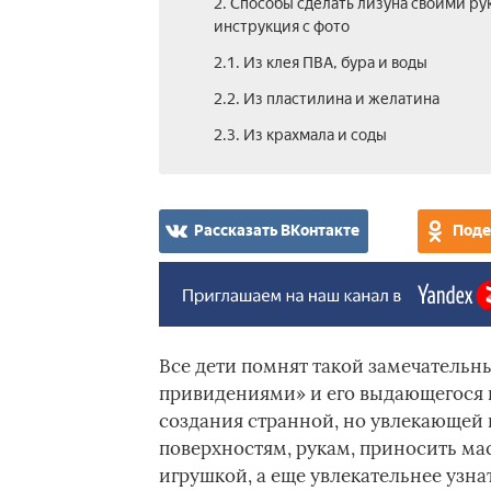
2. Способы сделать лизуна своими ру
инструкция с фото
2.1. Из клея ПВА, бура и воды
2.2. Из пластилина и желатина
2.3. Из крахмала и соды
Рассказать ВКонтакте
Поде
Все дети помнят такой замечательн
привидениями» и его выдающегося г
создания странной, но увлекающей 
поверхностям, рукам, приносить мас
игрушкой, а еще увлекательнее узна