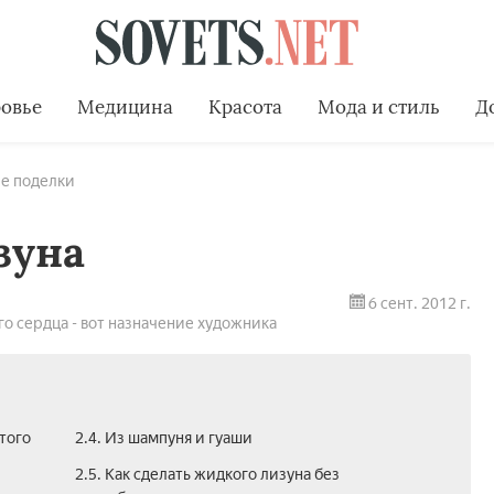
овье
Медицина
Красота
Мода и стиль
Д
е поделки
зуна
6 сент. 2012 г.
го сердца - вот назначение художника
этого
2.4. Из шампуня и гуаши
2.5. Как сделать жидкого лизуна без