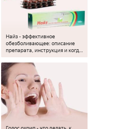
Найз - эффективное
обезболивающее: описание
препарата, инструкция и когда
применять
Голос охрип - что делать, к