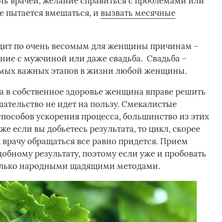
нь врачей, желание справиться с проблемами или
е пытается вмешаться, и
вызвать месячные
дит по очень весомым для женщины причинам –
ание с мужчиной или даже свадьба. Свадьба –
амых важных этапов в жизни любой женщины.
а в собственное здоровье женщина вправе решить
шательство не идет на пользу. Смекалистые
пособов ускорения процесса, большинство из этих
е если вы добьетесь результата, то цикл, скорее
к врачу обращаться все равно придется. Прием
обному результату, поэтому если уже и пробовать
только народными щадящими методами.