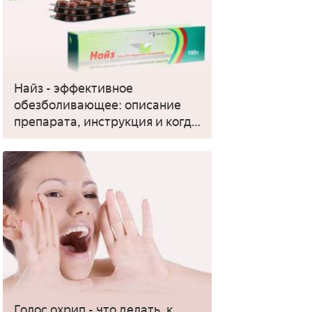
Найз - эффективное
обезболивающее: описание
препарата, инструкция и когда
применять
Голос охрип - что делать, к