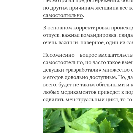
Несмотря на предостережения, бояз
по другим причинам женщина всё ж
самостоятельно
.
В основном корректировка происхо
отпуск, важная командировка, свид
очень важный, наверное, один из с
Несомненно – вопрос вмешательств
самостоятельно, но часто такое вме
девушки «разработали» множество с
методов довольно доступные. Но, даж
всего, будет не таким обильными и 
любых медикаментов приведет к под
сдвигать менструальный цикл, то 