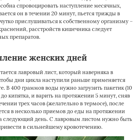
особна спровоцировать наступление месячных,
вается он в течении 20 минут, пьется трижды в
 чутко прислушиваться к собственному организму –
краснений, расстройств кишечника следует
ных препаратов.
пление женских дней
ается лавровый лист, который наверняка в
 чтобы дни цикла наступили раньше применяется
е. В 400 граммов воды нужно загрузить пакетик (10
до кипятка, и варить на протяжении 5 минут, сняв
чении трех часов (желательно в термосе), после
ется в несколько приемов до еды на протяжении
на следующий день. С лавровым листом нужно быть
привести в сильнейшему кровотечению.