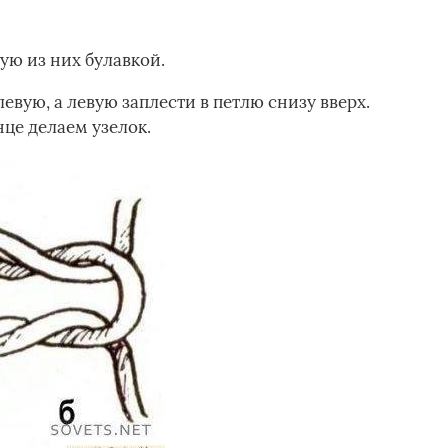
ую из них булавкой.
евую, а левую заплести в петлю снизу вверх.
нце делаем узелок.