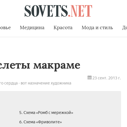
овье
Медицина
Красота
Мода и стиль
Д
аслеты макраме
23 сент. 2013 г.
го сердца - вот назначение художника
5. Схема «Ромб с мережкой»
6. Схема «Фриволите»