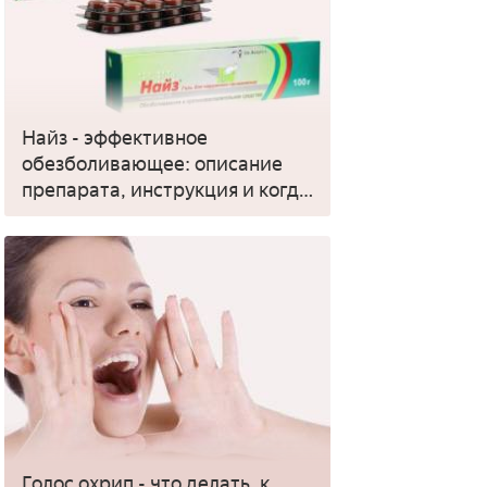
Найз - эффективное
обезболивающее: описание
препарата, инструкция и когда
применять
Голос охрип - что делать, к