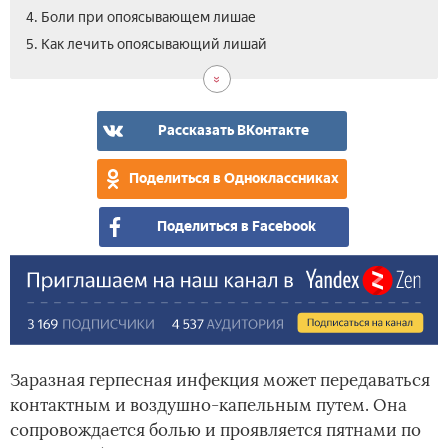
4. Боли при опоясывающем лишае
5.1.
5.2.
6.
7.
8.
9.
5. Как лечить опоясывающий лишай
Че
Оп
Леч
Осл
Вид
Отз
леч
ли
опо
пос
Вир
опо
–
лиш
опо
зос
ли
леч
у
гер
Рассказать ВКонтакте
в
нар
по
дом
сре
Поделиться в Одноклассниках
усл
Поделиться в Facebook
Заразная герпесная инфекция может передаваться
контактным и воздушно-капельным путем. Она
сопровождается болью и проявляется пятнами по