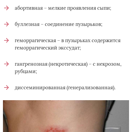
абортивная – мелкие проявления сыпи;
буллезная – соединение пузырьков;
геморрагическая – в пузырьках содержится
геморрагический экссудат;
гангренозная (некротическая) – с некрозом,
рубцами;
диссеминированная (генерализованная).