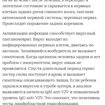
он не исчезает после лечения, а переходит в
латентное состояние и скрывается в нервных
клетках задних рогов спинного мозга, ганглиях
автономной нервной системы, черепных нервах.
Происходит поражение задних корешков.
Активизации инфекции способствует вирусный
ганглионеврит. Вирус выходит из
инфицированных нервных клеток, двигаясь по
аксонам. Затаившийся возбудитель не вызывает
симптомов. Когда организм человека здоров и нет
проблем с иммунитетом, вирус никак не
проявляется. Спустя длительный период герпес
зостер снова поступает в кровь и вызывает
симптомы опоясывающего лишая. Если ребенок
заразился вирусом в утробе матери, в анализе
выявляются антитела IgM anti VZV и повышенный
уровень IgG anti-VZV. Это означает, что позитивны
тесты лимфобластной трансформации.