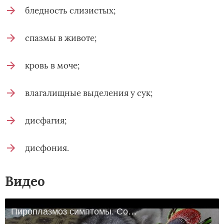
бледность слизистых;
спазмы в животе;
кровь в моче;
влагалищные выделения у сук;
дисфагия;
дисфония.
Видео
Пироплазмоз симптомы. Собаку укусил клещ. Автор ветеринар