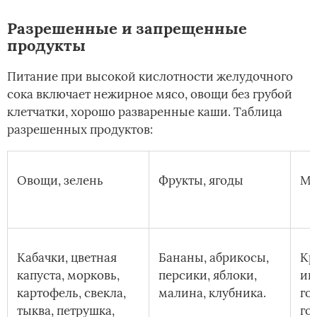
Разрешенные и запрещенные
продукты
Питание при высокой кислотности желудочного
сока включает нежирное мясо, овощи без грубой
клетчатки, хорошо разваренные каши. Таблица
разрешенных продуктов:
Овощи, зелень
Фрукты, ягоды
Мя
Кабачки, цветная
Бананы, абрикосы,
Кр
капуста, морковь,
персики, яблоки,
ин
картофель, свекла,
малина, клубника.
го
тыква, петрушка,
го