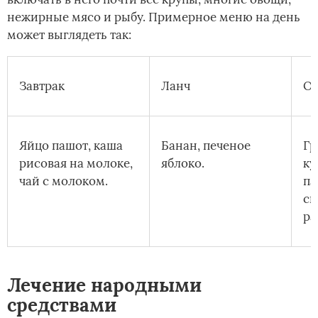
нежирные мясо и рыбу. Примерное меню на день
может выглядеть так:
Завтрак
Ланч
Об
Яйцо пашот, каша
Банан, печеное
Гр
рисовая на молоке,
яблоко.
ку
чай с молоком.
па
св
ра
Лечение народными
средствами