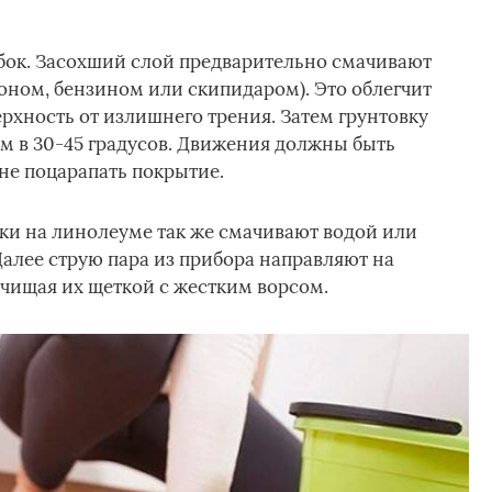
ебок. Засохший слой предварительно смачивают
оном, бензином или скипидаром). Это облегчит
ерхность от излишнего трения. Затем грунтовку
м в 30-45 градусов. Движения должны быть
не поцарапать покрытие.
ки на линолеуме так же смачивают водой или
алее струю пара из прибора направляют на
чищая их щеткой с жестким ворсом.