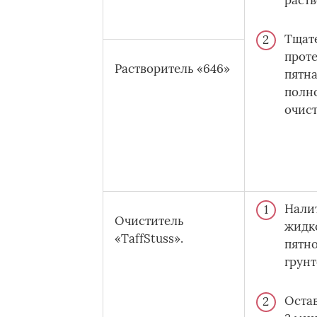
раств
Тщат
проте
Растворитель «646»
пятна
полн
очист
Нали
Очиститель
жидк
«TaffStuss».
пятн
грунт
Остав