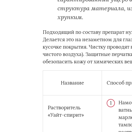
структура материала, из
хрупким.
Подходящий по составу препарат ну
Делается это на незаметном для гла
кусочке покрытия. Чистку проводят 
чистого воздуха). Защитные перчатки
обезопасить кожу от химических вещ
Название
Способ п
Намо
Растворитель
ватн
«Уайт-спирит»
марл
тамп