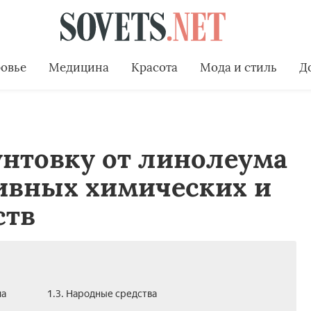
овье
Медицина
Красота
Мода и стиль
Д
унтовку от линолеума
тивных химических и
ств
ма
1.3. Народные средства