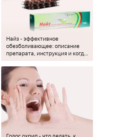
Найз - эффективное
обезболивающее: описание
препарата, инструкция и когда
применять
Голос охрип - что делать, к