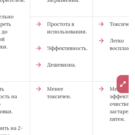
орителем.
загрязнений.
ельно
реть
Простота в
Токсичен
 до
использовании.
ой
Легко
ки.
Эффективность.
воспламен
Дешевизна.
ть
Менее
Менее
ость на
токсичен.
эффектив
о
очистке
овки.
застарел
пятен.
ить на 2-