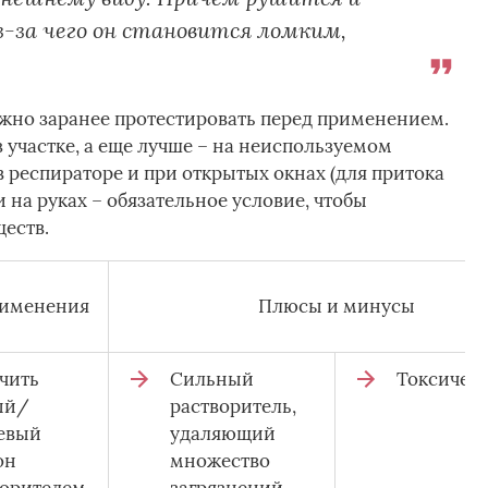
-за чего он становится ломким,
жно заранее протестировать перед применением.
з участке, а еще лучше – на неиспользуемом
в респираторе и при открытых окнах (для притока
 на руках – обязательное условие, чтобы
еств.
рименения
Плюсы и минусы
чить
Сильный
Токсичен.
ый/
растворитель,
евый
удаляющий
он
множество