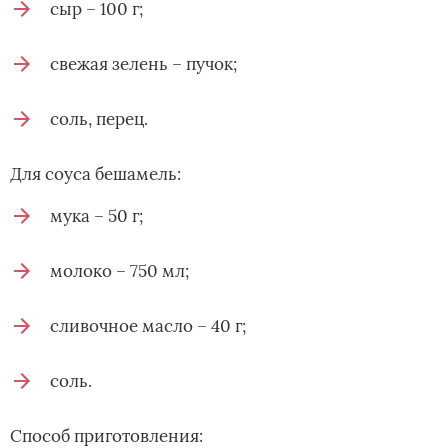
сыр – 100 г;
свежая зелень – пучок;
соль, перец.
Для соуса бешамель:
мука – 50 г;
молоко – 750 мл;
сливочное масло – 40 г;
соль.
Способ приготовления: