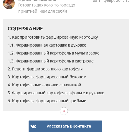
14 февр. 2017 г.
Готовить для кого-то гораздо
приятней, чем для себя))
СОДЕРЖАНИЕ
1. Как приготовить фаршированную картошку
1.1. Фаршированная картошка в духовке
1.2. Фаршированный картофель в мультиварке
1.3. Фаршированный картофель в кастрюле
2. Рецепт фаршированного картофеля
3. Картофель, фаршированный беконом
4. Картофельные лодочки с начинкой
5. Фаршированный картофель в фольге в духовке
7.
8.
9.
10.
11.
12.
13.
14.
6. Картофель, фаршированный грибами
Фа
Кар
Кар
Кар
Кар
Кар
Нач
Вид
кар
фар
фар
фар
фар
фар
для
кар
с
ов
мяс
вет
сы
сел
фар
зап
фа
и
кар
с
Рассказать ВКонтакте
сы
бек