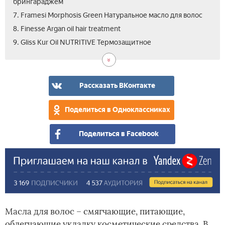
брингараджем
7. Framesi Morphosis Green Натуральное масло для волос
8. Finesse Argan oil hair treatment
10.
11.
9. Gliss Kur Oil NUTRITIVE Термозащитное
Biel
Вид
Prof
Org
Hair
Рассказать ВКонтакте
Car
с
Поделиться в Одноклассниках
фит
Поделиться в Facebook
Масла для волос – смягчающие, питающие,
облегчающие укладку косметические средства. В