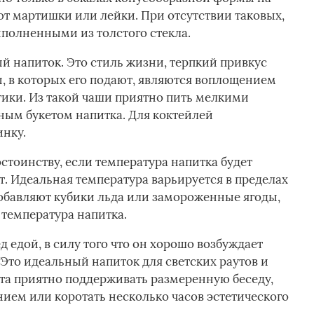
т мартишки или лейки. При отсутствии таковых,
полненными из толстого стекла.­
й напиток. Это стиль жизни, терпкий привкус
, в которых его подают, являются воплощением
тики. Из такой чаши приятно пить мелкими
ным букетом напитка. Для коктейлей
нку.­
стоинству, если температура напитка будет
 Идеальная температура варьируется в пределах
добавляют кубики льда или замороженные ягоды,
температура напитка.­
д едой, в силу того что он хорошо возбуждает
 Это идеальный напиток для светских раутов и
та приятно поддерживать размеренную беседу,
ем или коротать несколько часов эстетического