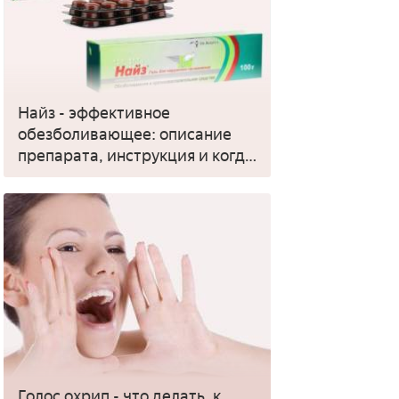
Найз - эффективное
обезболивающее: описание
препарата, инструкция и когда
применять
Голос охрип - что делать, к