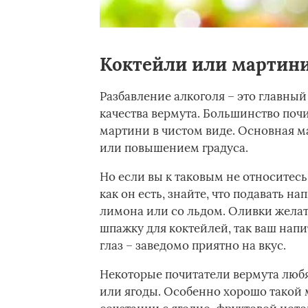
Коктейли или мартини
Разбавление алкоголя – это главный
качества вермута. Большинство поч
мартини в чистом виде. Основная м
или повышением градуса.­
Но если вы к таковым не относитес
как он есть, знайте, что подавать н
лимона или со льдом. Оливки желат
шпажку для коктейлей, так ваш напит
глаз – заведомо приятно на вкус.­
Некоторые почитатели вермута любя
или ягоды. Особенно хорошо такой м