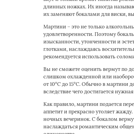
длинных ножках. Их иногда называю
их заменяют бокалами для виски, вы
Мартини – это не только алкогольны
удовлетворенности. Поэтому бокалы
изысканности, утонченности и эсте
глотками, наслаждаясь восхититель
рекомендуется использовать соломи
Вы не сможете оценить вермут по до
слишком охлажденной или наоборот.
от 10°С до 15°С. Обычно в мартини 
вследствие чего достигается нужная 
Как правило, мартини подается пере
аппетит и прекрасно утоляет жажду.
ночных вечеринок. С бокалом верму
наслаждаться романтическим общени