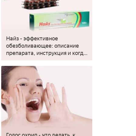
Найз - эффективное
обезболивающее: описание
препарата, инструкция и когда
применять
Голос охрип - что делать, к