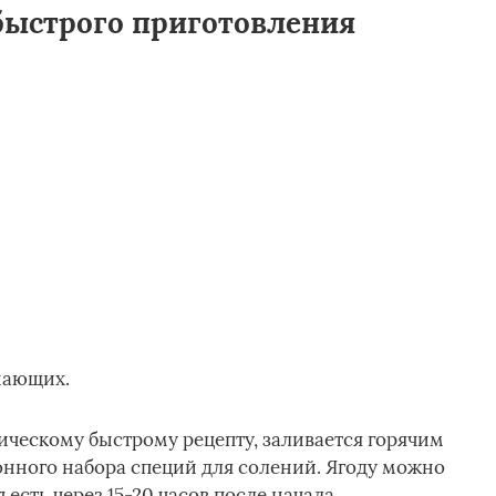
быстрого приготовления
нающих.
ическому быстрому рецепту, заливается горячим
нного набора специй для солений. Ягоду можно
есть через 15-20 часов после начала