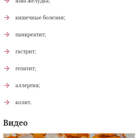
язва желудка;
кишечные болезни;
панкреатит;
гастрит;
гепатит;
аллергия;
колит.
Видео