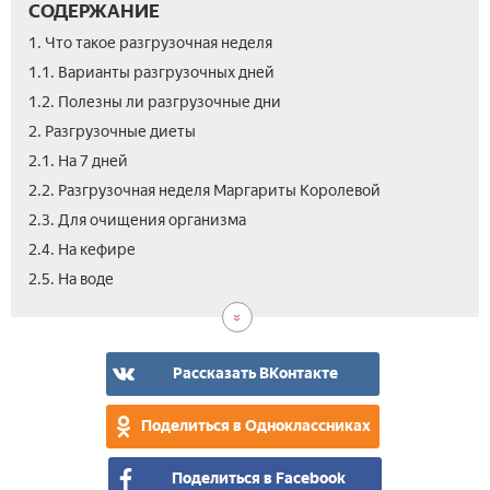
СОДЕРЖАНИЕ
1. Что такое разгрузочная неделя
1.1. Варианты разгрузочных дней
1.2. Полезны ли разгрузочные дни
2. Разгрузочные диеты
2.1. На 7 дней
2.2. Разгрузочная неделя Маргариты Королевой
2.3. Для очищения организма
2.4. На кефире
2.6.
2.7.
3.
2.5. На воде
На
Раз
Вид
гре
нед
мо
для
ли
бер
пох
Рассказать ВКонтакте
на
раз
Поделиться в Одноклассниках
дня
Поделиться в Facebook