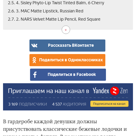
2.5. 4. Sisley Phyto-Lip Twist Tinted Balm, 6 Cherry
2.6. 3. MAC Matte Lipstick, Russian Red
2.8.
3.
4.
2.7. 2. NARS Velvet Matte Lip Pencil, Red Square
1.
Таб
Вид
Dior
сра
Rou
тов
Cou
Рассказать ВКонтакте
Col
Vol
Поделиться в Одноклассниках
Car
Lips
Поделиться в Facebook
844
Traf
В гардеробе каждой девушки должны
присутствовать классические бежевые лодочки и