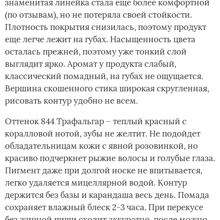
знаменитая линейка стала еще более комфортной
(по отзывам), но не потеряла своей стойкости.
Плотность покрытия снизилась, поэтому продукт
еще легче лежит на губах. Насыщенность цвета
осталась прежней, поэтому уже тонкий слой
выглядит ярко. Аромат у продукта слабый,
классический помадный, на губах не ощущается.
Вершина скошенного стика широкая скругленная,
рисовать контур удобно не всем.
Оттенок 844 Трафальгар – теплый красный с
коралловой нотой, зубы не желтит. Не подойдет
обладательницам кожи с явной розовинкой, но
красиво подчеркнет рыжие волосы и голубые глаза.
Пигмент даже при долгой носке не впитывается,
легко удаляется мицеллярной водой. Контур
держится без базы и карандаша весь день. Помада
сохраняет влажный блеск 2-3 часа. При перекусе
без жирной пищи сходит аккуратно, после можно