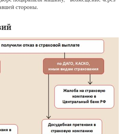
авшей стороны.
вий