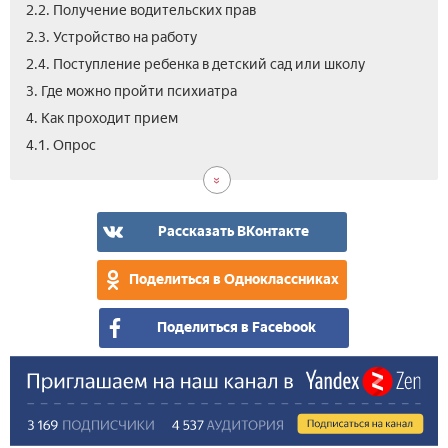
2.2. Получение водительских прав
2.3. Устройство на работу
2.4. Поступление ребенка в детский сад или школу
3. Где можно пройти психиатра
4. Как проходит прием
4.2.
4.3.
4.4.
4.5.
5.
5.1.
6.
6.1.
6.2.
7.
4.1. Опрос
Тес
Гип
Физ
Ана
Рез
Реш
Во
Обж
Отв
Вид
обс
осм
вра
про
вра
за
ком
при
зак
отк
осм
от
Рассказать ВКонтакте
осм
Поделиться в Одноклассниках
Поделиться в Facebook