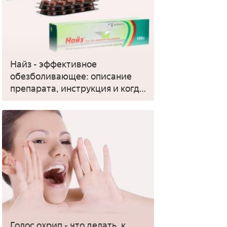
Найз - эффективное
обезболивающее: описание
препарата, инструкция и когда
применять
Голос охрип - что делать, к