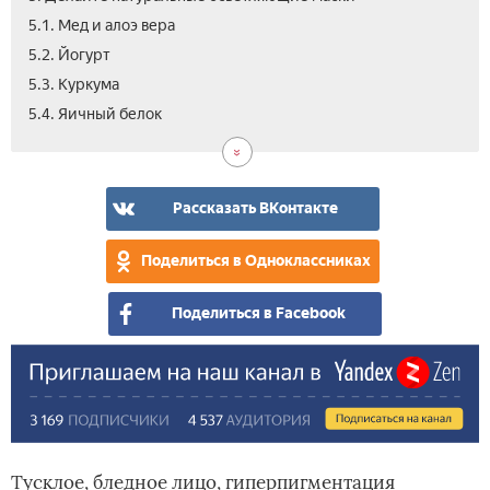
5.1. Мед и алоэ вера
5.2. Йогурт
5.3. Куркума
5.5.
5.6.
5.7.
6.
7.
8.
5.4. Яичный белок
Мол
Апе
Кар
Огу
Исп
Вид
и
кож
скр
ли
из
сок
пап
Рассказать ВКонтакте
Поделиться в Одноклассниках
Поделиться в Facebook
Тусклое, бледное лицо, гиперпигментация