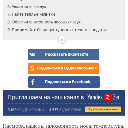
6. Увлажните воздух
7. Пейте теплые напитки
8. Облегчите отечность носовых пазух
10.
11.
12.
9. Принимайте безрецептурные аптечные средства
Спи
Пра
Вид
с
пит
при
гол
Рассказать ВКонтакте
Поделиться в Одноклассниках
Поделиться в Facebook
Насморк, кашель, заложенность носа, температура,