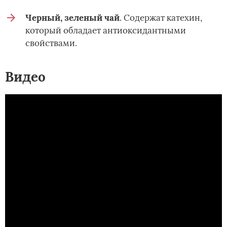
Черный, зеленый чай
. Содержат катехин,
который обладает антиоксидантными
свойствами.
Видео