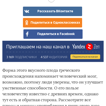
оре
гре
гре
гре
оре
оре
для
оре
оре
оре
нуж
–
Рассказать ВКонтакте
же
для
для
съе
пол
му
дет
в
и
Поделиться в Одноклассниках
ден
вре
для
Поделиться в Facebook
орг
Форма этого вкусного плода греческого
происхождения напоминает человеческий мозг,
возможно, поэтому люди уверены, что он улучшает
умственные способности. О его пользе
человечеству известно с древних времен, однако
тут есть и обратная сторона. Рассмотрите все
плюсы и минусы употребления в пищу этого дара