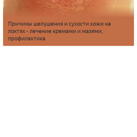
Причины шелушения и сухости кожи на
локтях - лечение кремами и мазями,
профилактика