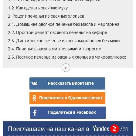
1.2. Как сделать овсяную муку
2. Рецепт печенья из овсяных хлопьев
2.1. Домашнее овсяное печенье без масла и маргарина
2.2. Простой рецепт овсяного печенья на кефире
2.3. Диетическое печенье из овсяных хлопьев без муки
2.4. Печенье с овсяными хлопьями и творогом
3.
3.1.
4.
2.5. Постное печенье из овсяных хлопьев в микроволновке
Че
Кал
Вид
пол
вып
овс
дие
печ
вып
для
Рассказать ВКонтакте
из
пох
овс
Поделиться в Одноклассниках
хло
Поделиться в Facebook