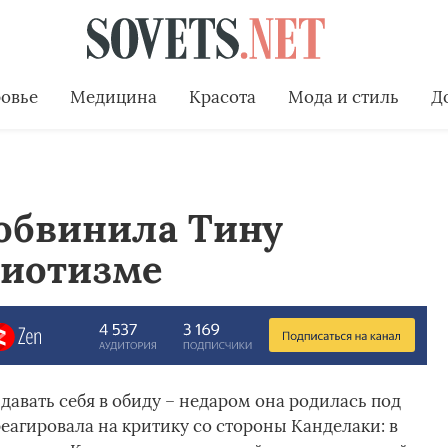
овье
Медицина
Красота
Мода и стиль
Д
 обвинила Тину
диотизме
давать себя в обиду – недаром она родилась под
еагировала на критику со стороны Канделаки: в