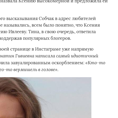
я назвала Ксению высокомерной и предложила ей
ого высказывания Собчак в адрес любителей
е назывались, всем было понятно, что Ксения
ию Ивлееву. Тина, в свою очередь, ответила
поддержав популярных блогеров.
воей странице в Инстаграме уже напрямую
натин Гивиевна написала самый идиотич
ный
«Кто-то
нчила завуалированным оскорблением:
го-то вермишель в голове».