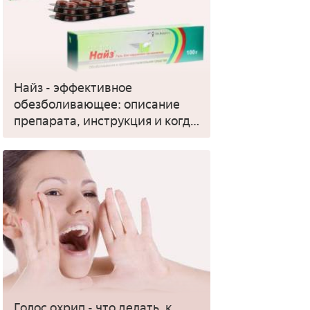
Найз - эффективное
обезболивающее: описание
препарата, инструкция и когда
применять
Голос охрип - что делать, к