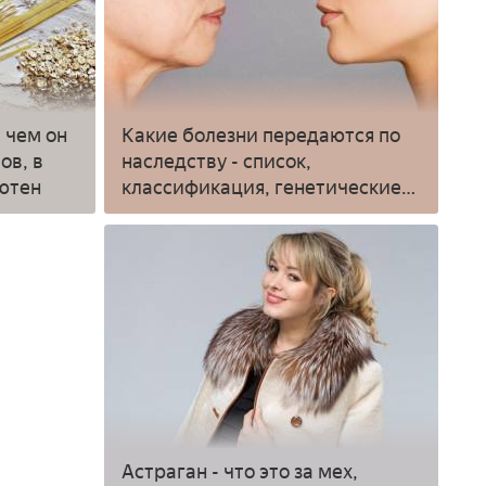
и чем он
Какие болезни передаются по
ов, в
наследству - список,
ютен
классификация, генетические
тесты и профилактика
Астраган - что это за мех,