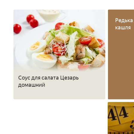
Редька
кашля
Соус для салата Цезарь
домашний