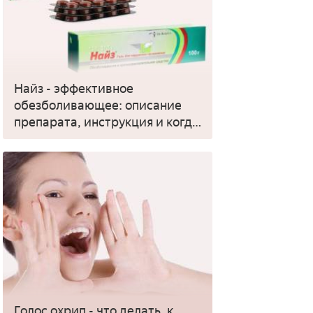
Найз - эффективное
обезболивающее: описание
препарата, инструкция и когда
применять
Голос охрип - что делать, к