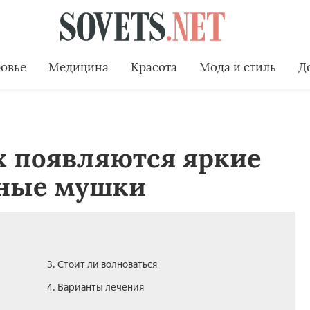
овье
Медицина
Красота
Мода и стиль
Д
х появляются яркие
рные мушки
3. Стоит ли волноваться
4. Варианты лечения