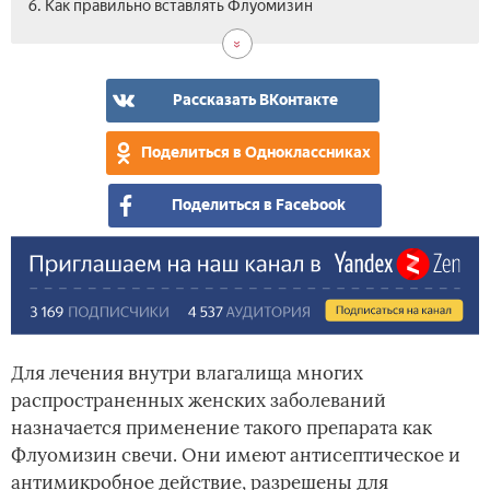
6. Как правильно вставлять Флуомизин
Жж
Поб
Про
Лек
Ана
Цен
Вид
пос
эфф
вза
Флу
Рассказать ВКонтакте
Поделиться в Одноклассниках
Поделиться в Facebook
Для лечения внутри влагалища многих
распространенных женских заболеваний
назначается применение такого препарата как
Флуомизин свечи. Они имеют антисептическое и
антимикробное действие, разрешены для