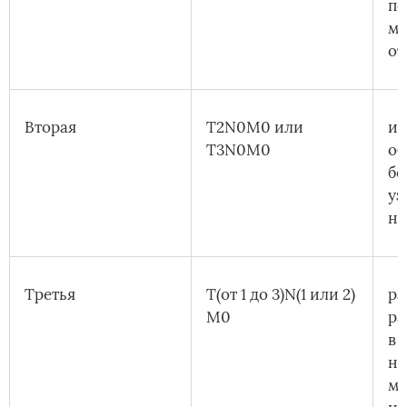
по
ме
от
Вторая
T2N0M0 или
ид
T3N0M0
об
бе
уз
не
Третья
T(от 1 до 3)N(1 или 2)
ра
M0
ра
в 
на
ме