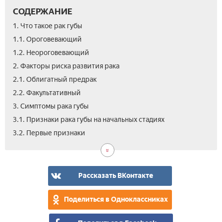
СОДЕРЖАНИЕ
1. Что такое рак губы
1.1. Ороговевающий
1.2. Неороговевающий
2. Факторы риска развития рака
2.1. Облигатный предрак
2.2. Факультативный
3. Симптомы рака губы
3.1. Признаки рака губы на начальных стадиях
4.
4.1.
4.2.
4.3.
5.
6.
6.1.
7.
7.1.
7.2.
7.3.
7.4.
8.
9.
3.2. Первые признаки
Как
Язв
Бор
Пап
Пр
Диа
Как
Леч
Кри
Хир
Фот
Хим
Про
Вид
выг
фо
онк
рак
опр
рак
опу
уда
тер
и
рак
губ
ста
губ
и
выж
губ
рак
тар
Рассказать ВКонтакте
обл
Поделиться в Одноклассниках