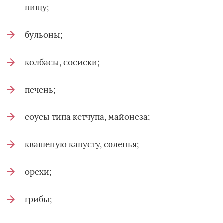
пищу;
бульоны;
колбасы, сосиски;
печень;
соусы типа кетчупа, майонеза;
квашеную капусту, соленья;
орехи;
грибы;