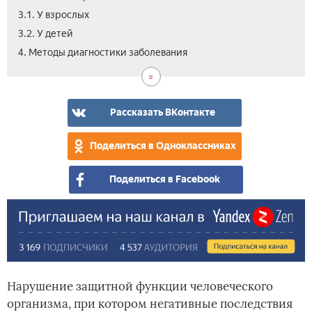
3.1. У взрослых
3.2. У детей
5.
5.1.
5.2.
5.3.
5.4.
6.
7.
8.
4. Методы диагностики заболевания
Как
Выя
Дие
Мед
Нар
Как
Про
Вид
и
алл
тер
сре
сня
бол
как
чем
и
при
отл
леч
пре
каш
алл
Рассказать ВКонтакте
алл
кон
у
каш
каш
с
реб
от
Поделиться в Одноклассниках
ни
про
Поделиться в Facebook
Нарушение защитной функции человеческого
организма, при котором негативные последствия