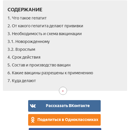
СОДЕРЖАНИЕ
1. Что такое гепатит
2. От какого гепатита делают прививки
3. Необходимость и схема вакцинации
3.1. Новорожденному
3.2. Взрослым
4. Срок действия­
5. Состав и производство вакцин
6. Какие вакцины разрешены к применению
8.
8.1.
9.
10.
7. Куда делают­
Реа
Во
Поб
Вид
­
осл
дей
у
и
гру
про
Рассказать ВКонтакте
Поделиться в Одноклассниках