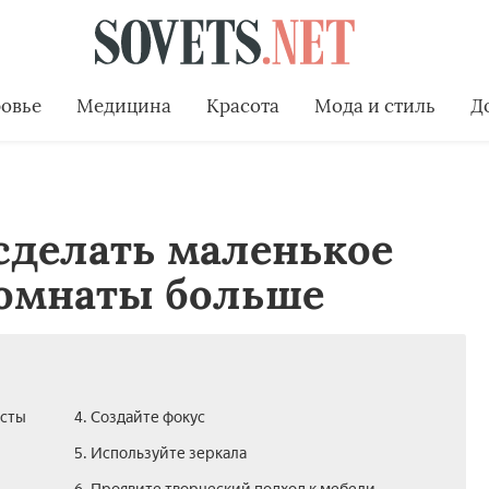
овье
Медицина
Красота
Мода и стиль
Д
сделать маленькое
комнаты больше
асты
4. Создайте фокус
5. Используйте зеркала