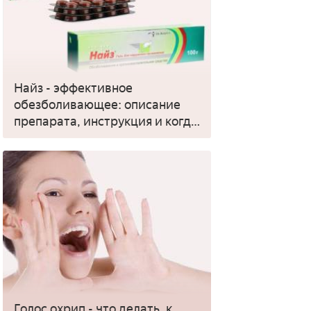
Найз - эффективное
обезболивающее: описание
препарата, инструкция и когда
применять
Голос охрип - что делать, к