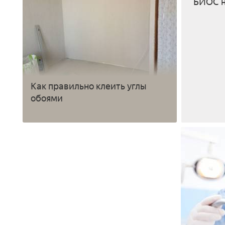
БИОС н
Как правильно клеить углы
обоями