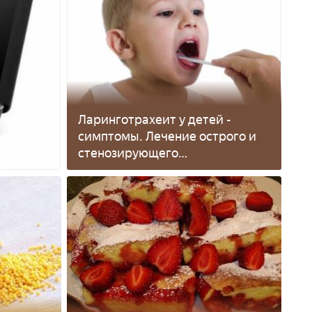
Ларинготрахеит у детей -
симптомы. Лечение острого и
стенозирующего
ларинготрахеита в домашних
условиях