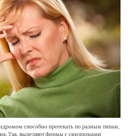
ндромом способно протекать по разным типам,
жена. Так, выделяют формы с синдромами