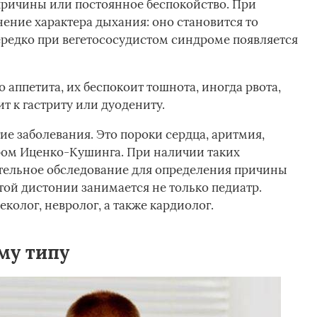
 причины или постоянное беспокойство. При
ение характера дыхания: оно становится то
ередко при вегетососудистом синдроме появляется
 аппетита, их беспокоит тошнота, иногда рвота,
ит к гастриту или дуодениту.
ие заболевания. Это пороки сердца, аритмия,
ом Иценко-Кушинга. При наличии таких
ательное обследование для определения причины
той дистонии занимается не только педиатр.
колог, невролог, а также кардиолог.
му типу