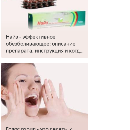
Найз - эффективное
обезболивающее: описание
препарата, инструкция и когда
применять
Голос охрип - что делать, к